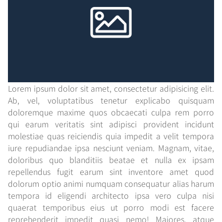
Lorem ipsum dolor sit amet, consectetur adipisicing elit.
Ab, vel, voluptatibus tenetur explicabo quisquam
doloremque maxime quos obcaecati culpa rem porro
qui earum veritatis sint adipisci provident incidunt
molestiae quas reiciendis quia impedit a velit tempora
iure repudiandae ipsa nesciunt veniam. Magnam, vitae,
doloribus quo blanditiis beatae et nulla ex ipsam
repellendus fugit earum sint inventore amet quod
dolorum optio animi numquam consequatur alias harum
tempora id eligendi architecto ipsa vero culpa nisi
quaerat temporibus eius ut porro modi est facere
reprehenderit impedit quasi nemo! Maiores, atque